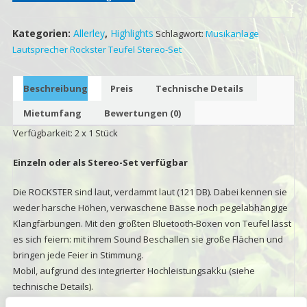
Kategorien:
Allerley
,
Highlights
Schlagwort:
Musikanlage
Lautsprecher Rockster Teufel Stereo-Set
Beschreibung
Preis
Technische Details
Mietumfang
Bewertungen (0)
Verfügbarkeit: 2 x 1 Stück
Einzeln oder als Stereo-Set verfügbar
Die ROCKSTER sind laut, verdammt laut (121 DB). Dabei kennen sie
weder harsche Höhen, verwaschene Bässe noch pegelabhängige
Klangfärbungen. Mit den größten Bluetooth-Boxen von Teufel lässt
es sich feiern: mit ihrem Sound Beschallen sie große Flächen und
bringen jede Feier in Stimmung.
Mobil, aufgrund des integrierter Hochleistungsakku (siehe
technische Details).
2 bluetoothfähige Geräte gleichzeitig anschließbar, integriertes 2-