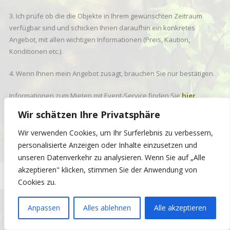
3. Ich prüfe ob die die Objekte in Ihrem gewünschten Zeitraum
verfügbar sind und schicken Ihnen daraufhin ein konkretes
Angebot, mit allen wichtigen Informationen (Preis, Kaution,
Konditionen etc.).
4. Wenn Ihnen mein Angebot zusagt, brauchen Sie nur bestätigen.
Informationen zum Mieten mit Event-Service finden Sie
hier
.
Wir schätzen Ihre Privatsphäre
Haben Sie Fragen? Ich freue mich über Ihren
Anruf
!
Wir verwenden Cookies, um Ihr Surferlebnis zu verbessern,
personalisierte Anzeigen oder Inhalte einzusetzen und
unseren Datenverkehr zu analysieren. Wenn Sie auf „Alle
akzeptieren" klicken, stimmen Sie der Anwendung von
Copyright © 2026
Atelier Barbot
. All rights reserved. Theme:
eStore
von ThemeGrill. Powered by
WordPress
.
Cookies zu.
Anpassen
Alles ablehnen
Alle akzeptieren