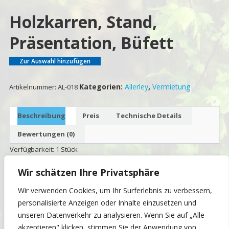
Holzkarren, Stand,
Präsentation, Büfett
Zur Auswahl hinzufügen
Kategorien:
Allerley
,
Vermietung
Artikelnummer:
AL-018
Beschreibung
Preis
Technische Details
Bewertungen (0)
Verfügbarkeit: 1 Stück
Wir schätzen Ihre Privatsphäre
Sie brauchen einen ambientischen Stand für Ihr Büffet, den
Verkauf Ihrer Waren oder wollen Sie etwas Ausstellen? Mit diesem
Wir verwenden Cookies, um Ihr Surferlebnis zu verbessern,
Stand haben Sie auf jeden Fall schon mal die Aufmerksamkeit.
personalisierte Anzeigen oder Inhalte einzusetzen und
unseren Datenverkehr zu analysieren. Wenn Sie auf „Alle
akzeptieren" klicken, stimmen Sie der Anwendung von